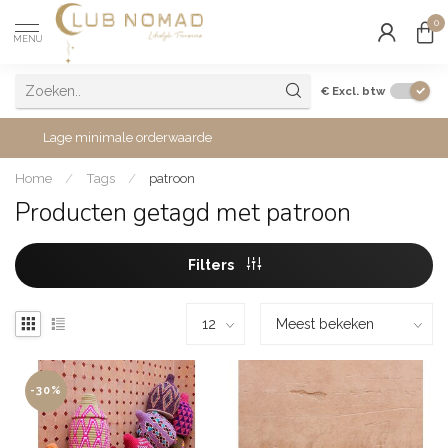
0
MENU
€
Excl. btw
Lage minimale orderwaarde
Home
/
Tags
/
patroon
Producten getagd met patroon
Filters
-30%