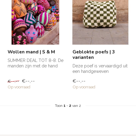
Wollen mand | S & M
Geblokte poefs | 3
varianten
SUMMER DEAL TOT 8-8. De
manden zijn met de hand
Deze poef is vervaardigd uit
gemaakt in Marokko en
een handgeweven
krijgen h...
vloerkleed. De bovenkant
€--,--
€--,--
€--,--
heeft een...
Op voorraad
Op voorraad
Toon
1
-
2
van 2