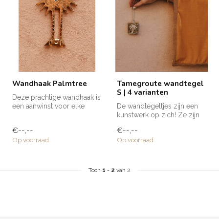
Wandhaak Palmtree
Tamegroute wandtegel
S | 4 varianten
Deze prachtige wandhaak is
een aanwinst voor elke
De wandtegeltjes zijn een
ruimte in huis! Voor een
kunstwerk op zich! Ze zijn
handd...
volledig met de hand
€--,--
€--,--
gemaak...
Op voorraad
Op voorraad
Toon
1
-
2
van 2