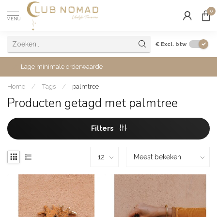
0
MENU
€
Excl. btw
Lage minimale orderwaarde
Home
/
Tags
/
palmtree
Producten getagd met palmtree
Filters