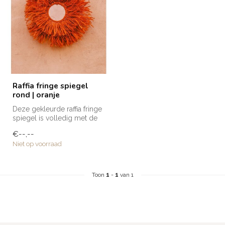
Raffia fringe spiegel
rond | oranje
Deze gekleurde raffia fringe
spiegel is volledig met de
hand vervaardigd door am...
€--,--
Niet op voorraad
Toon
1
-
1
van 1