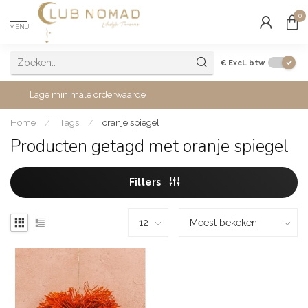
0
MENU
€
Excl. btw
Lage minimale orderwaarde
Home
/
Tags
/
oranje spiegel
Producten getagd met oranje spiegel
Filters