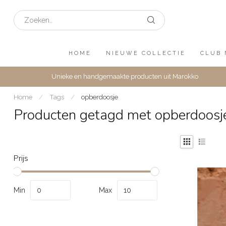
HOME
NIEUWE COLLECTIE
CLUB 
Unieke en handgemaakte producten uit Marokko
Home
/
Tags
/
opberdoosje
Producten getagd met opberdoosj
Prijs
Min
Max