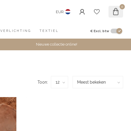
0
EUR
€
Excl. btw
VERLICHTING
TEXTIEL
Nieuwe collectie online!
Toon: