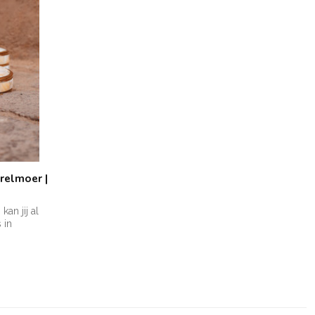
relmoer |
an jij al
 in