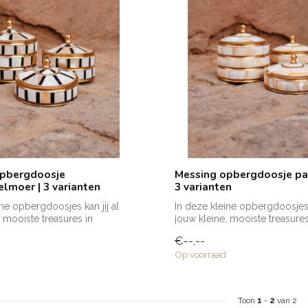
opbergdoosje
Messing opbergdoosje pa
elmoer | 3 varianten
3 varianten
ine opbergdoosjes kan jij al
In deze kleine opbergdoosjes k
, mooiste treasures in
jouw kleine, mooiste treasures
beware...
€--,--
Op voorraad
Toon
1
-
2
van 2