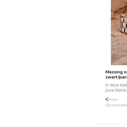
Messing 
zwart/par
In deze kle
jouw kleine
beware...
€--,--
Op voorraad