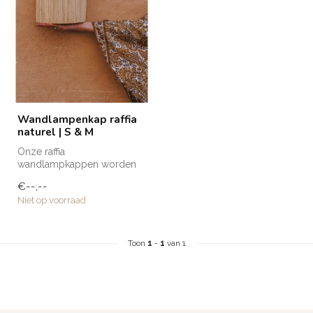
Wandlampenkap raffia
naturel | S & M
Onze raffia
wandlampkappen worden
met de hand gemaakt door
€--,--
de getalenteerde amba...
Niet op voorraad
Toon
1
-
1
van 1