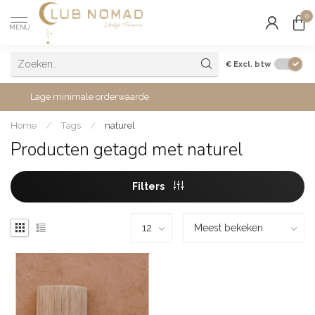
0
MENU
€
Excl. btw
Lage minimale orderwaarde
Home
/
Tags
/
naturel
Producten getagd met naturel
Filters