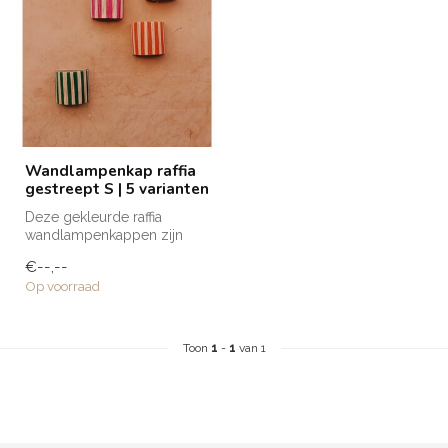
Wandlampenkap raffia
gestreept S | 5 varianten
Deze gekleurde raffia
wandlampenkappen zijn
met de hand gemaakt door
€--,--
de getalent...
Op voorraad
Toon
1
-
1
van 1