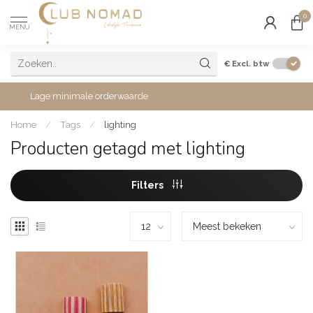
0
MENU
€
Excl. btw
Lage minimale orderwaarde
Home
/
Tags
/
lighting
Producten getagd met lighting
Filters