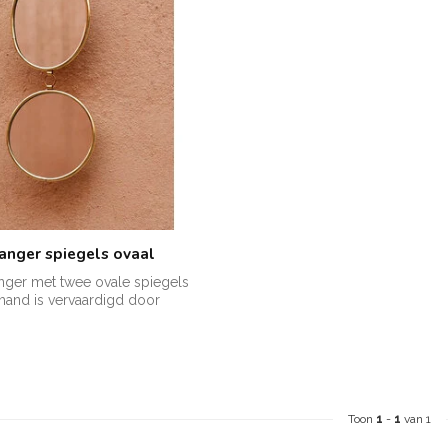
anger spiegels ovaal
nger met twee ovale spiegels
hand is vervaardigd door
Toon
1
-
1
van 1