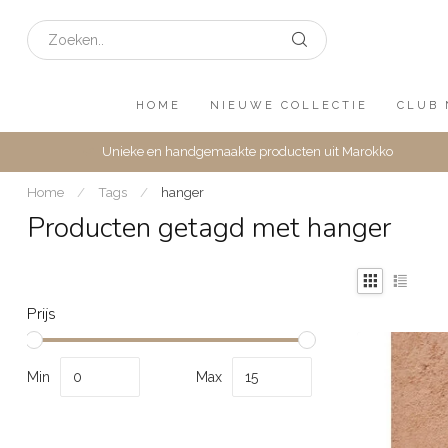
HOME
NIEUWE COLLECTIE
CLUB 
Unieke en handgemaakte producten uit Marokko
Home
/
Tags
/
hanger
Producten getagd met hanger
Prijs
Min
Max