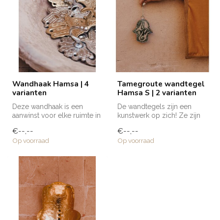
Wandhaak Hamsa | 4
Tamegroute wandtegel
varianten
Hamsa S | 2 varianten
Deze wandhaak is een
De wandtegels zijn een
aanwinst voor elke ruimte in
kunstwerk op zich! Ze zijn
huis; in de badkamer,
volledig met de hand
€--,--
€--,--
keuken, ...
gemaakt e...
Op voorraad
Op voorraad