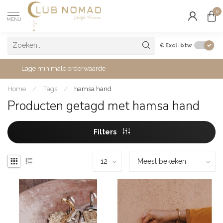
0
MENU
€
Excl. btw
Lage minimale orderwaarde
Home
/
Tags
/
hamsa hand
Producten getagd met hamsa hand
Filters