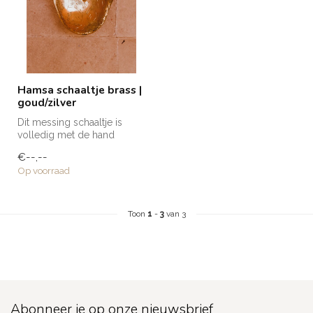
Hamsa schaaltje brass |
goud/zilver
Dit messing schaaltje is
volledig met de hand
gemaakt door de
€--,--
getalenteerde amba...
Op voorraad
Toon
1
-
3
van 3
Abonneer je op onze nieuwsbrief