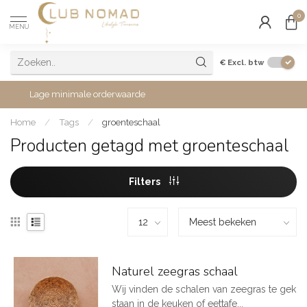
0
MENU
€
Excl. btw
Lage minimale orderwaarde
Home
/
Tags
/
groenteschaal
Producten getagd met groenteschaal
Filters
Naturel zeegras schaal
Wij vinden de schalen van zeegras te gek
staan in de keuken of eettafe...