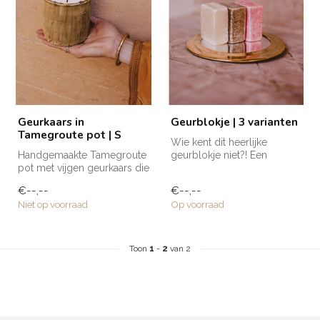
Geurkaars in
Geurblokje | 3 varianten
Tamegroute pot | S
Wie kent dit heerlijke
Handgemaakte Tamegroute
geurblokje niet?! Een
pot met vijgen geurkaars die
musthave voor in huis en te
door zijn naturel kleur en ...
gebrui...
€--,--
€--,--
Niet op voorraad
Op voorraad
Toon
1
-
2
van 2