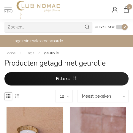
0
MENU
€
Excl. btw
Lage minimale orderwaarde
Home
/
Tags
/
geurolie
Producten getagd met geurolie
Filters