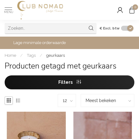
0
MENU
€
Excl. btw
Lage minimale orderwaarde
Home
/
Tags
/
geurkaars
Producten getagd met geurkaars
Filters