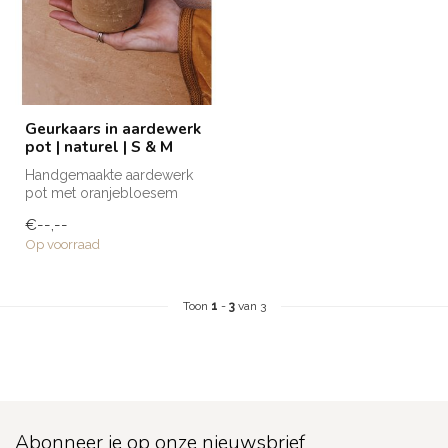
Geurkaars in aardewerk
pot | naturel | S & M
Handgemaakte aardewerk
pot met oranjebloesem
geurkaars die door zijn
€--,--
naturel kle...
Op voorraad
Toon
1
-
3
van 3
Abonneer je op onze nieuwsbrief