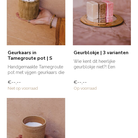
Geurkaars in
Geurblokje | 3 varianten
Tamegroute pot | S
Wie kent dit heerlijke
Handgemaakte Tamegroute
geurblokje niet?! Een
pot met vijgen geurkaars die
musthave voor in huis en te
door zijn naturel kleur en ...
gebrui...
€--,--
€--,--
Niet op voorraad
Op voorraad