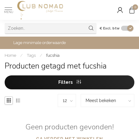
0
MENU
€
Excl. btw
Lage minimale orderwaarde
Home
/
Tags
/
fucshia
Producten getagd met fucshia
Filters
Geen producten gevonden!