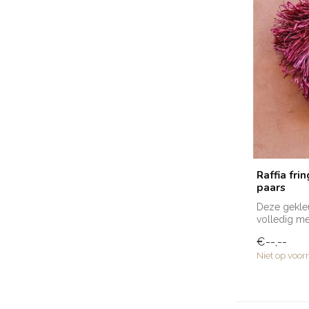
Raffia fri
paars
Deze gekleur
volledig me
am...
€--,--
Niet op voor