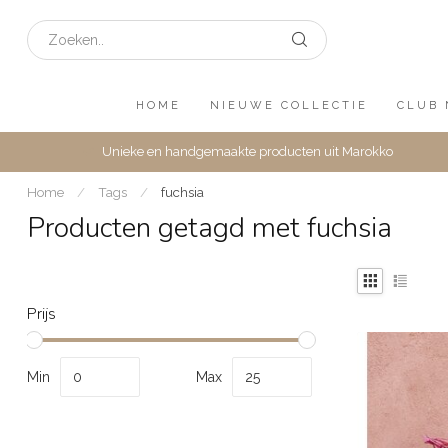
HOME
NIEUWE COLLECTIE
CLUB 
Unieke en handgemaakte producten uit Marokko
Home
/
Tags
/
fuchsia
Producten getagd met fuchsia
Prijs
Min
Max