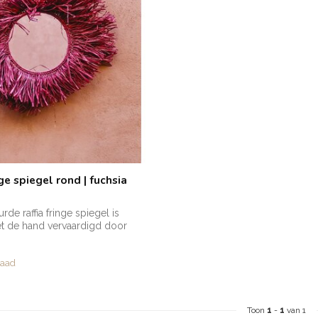
nge spiegel rond | fuchsia
de raffia fringe spiegel is
t de hand vervaardigd door
raad
Toon
1
-
1
van 1