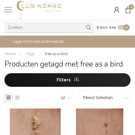
0
MENU
€
Excl. btw
Lage minimale orderwaarde
Home
/
Tags
/
free as a bird
Producten getagd met free as a bird
Filters