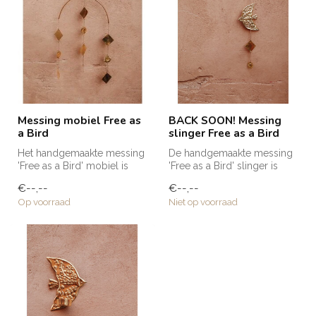
Messing mobiel Free as
BACK SOON! Messing
a Bird
slinger Free as a Bird
Het handgemaakte messing
De handgemaakte messing
'Free as a Bird' mobiel is
'Free as a Bird' slinger is
naar ons eigen ontwerp
naar ons eigen ontwerp
€--,--
€--,--
gemaa...
gemaa...
Op voorraad
Niet op voorraad