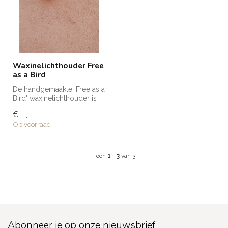
Waxinelichthouder Free
as a Bird
De handgemaakte 'Free as a
Bird' waxinelichthouder is
naar ons eigen ontwerp
€--,--
gem...
Op voorraad
Toon
1
-
3
van 3
Abonneer je op onze nieuwsbrief