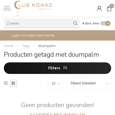
0
MENU
€
Excl. btw
Lage minimale orderwaarde
Home
/
Tags
/
doumpalm
Producten getagd met doumpalm
Filters
Geen producten gevonden!