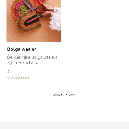
Bolga waaier
De kleurrijke Bolga waaiers
zijn met de hand
vervaardigd van olifantsgras
€--,--
en af...
Op voorraad
Toon
1
-
1
van 1