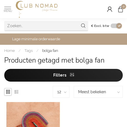
0
MENU
€
Excl. btw
Lage minimale orderwaarde
Home
/
Tags
/
bolga fan
Producten getagd met bolga fan
Filters