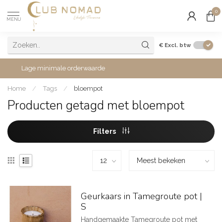
0
MENU
€
Excl. btw
Lage minimale orderwaarde
Home
/
Tags
/
bloempot
Producten getagd met bloempot
Filters
Geurkaars in Tamegroute pot |
S
Handgemaakte Tamegroute pot met