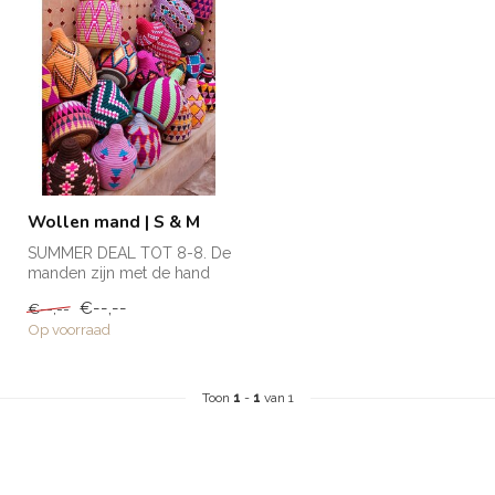
Wollen mand | S & M
SUMMER DEAL TOT 8-8. De
manden zijn met de hand
gemaakt in Marokko en
€--,--
€--,--
krijgen h...
Op voorraad
Toon
1
-
1
van 1