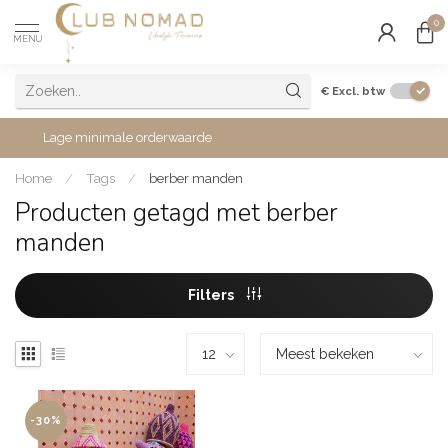
0
MENU
€
Excl. btw
Lage minimale orderwaarde
Home
/
Tags
/
berber manden
Producten getagd met berber
manden
Filters
-30%