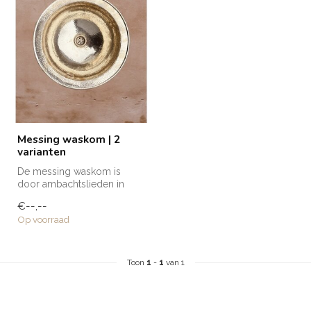
Messing waskom | 2
varianten
De messing waskom is
door ambachtslieden in
Marokko met de hand
€--,--
vervaardigd. De ...
Op voorraad
Toon
1
-
1
van 1