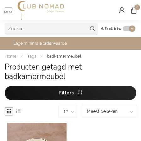
0
MENU
€
Excl. btw
Lage minimale orderwaarde
Home
/
Tags
/
badkamermeubel
Producten getagd met
badkamermeubel
Filters