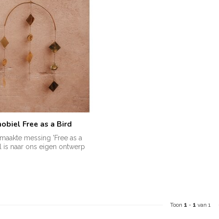
obiel Free as a Bird
maakte messing 'Free as a
l is naar ons eigen ontwerp
Toon
1
-
1
van 1