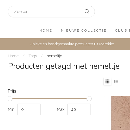
HOME
NIEUWE COLLECTIE
CLUB 
Unieke en handgemaakte producten uit Marokko
Home
/
Tags
/
hemeltje
Producten getagd met hemeltje
Prijs
Min
Max