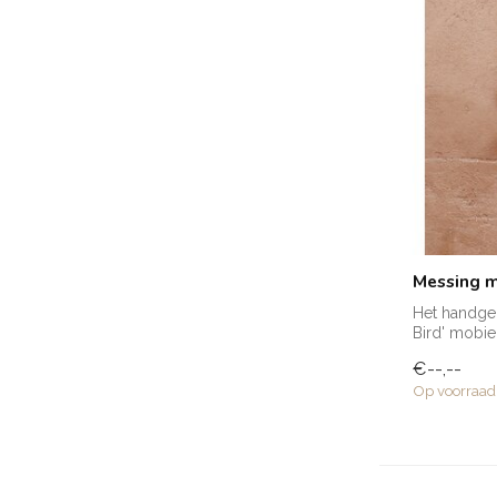
Messing m
Het handge
Bird' mobie
gemaa...
€--,--
Op voorraad