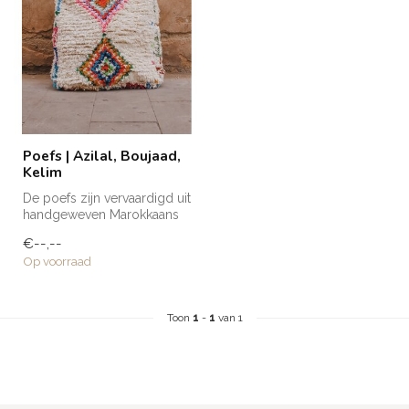
Poefs | Azilal, Boujaad,
Kelim
De poefs zijn vervaardigd uit
handgeweven Marokkaans
vloerkleden. De bovenkant
€--,--
h...
Op voorraad
Toon
1
-
1
van 1