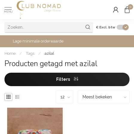
0
MENU
€
Excl. btw
Lage minimale orderwaarde
Home
/
Tags
/
azilal
Producten getagd met azilal
Filters